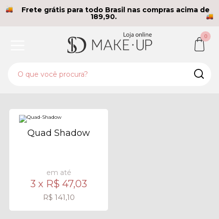
Frete grátis para todo Brasil nas compras acima de
189,90.
0
Quad Shadow
em até
3 x
R$ 47,03
R$ 141,10