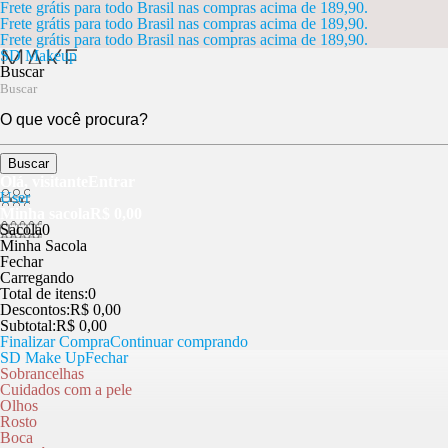
Frete grátis para todo Brasil nas compras acima de 189,90.
Frete grátis para todo Brasil nas compras acima de 189,90.
Frete grátis para todo Brasil nas compras acima de 189,90.
SD Makeup
Buscar
Buscar
Olá, visitante
Entrar
User
Minha sacola
R$ 0,00
Sacola
0
Minha Sacola
Fechar
Carregando
Total de itens:
0
Descontos:
R$ 0,00
Subtotal:
R$ 0,00
Finalizar Compra
Continuar comprando
SD Make Up
Fechar
Sobrancelhas
Cuidados com a pele
Olhos
Rosto
Boca