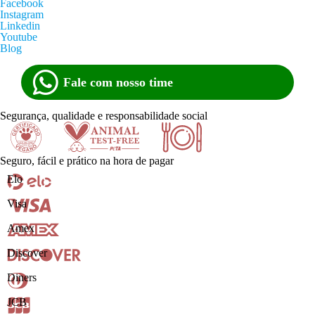
Facebook
Instagram
Linkedin
Youtube
Blog
Fale com nosso time
Segurança, qualidade e responsabilidade social
Seguro, fácil e prático na hora de pagar
Certificado
Animal
Doe
Elo
Visa
Amex
Discover
Diners
Vegano
test-free
alimentos
JCB