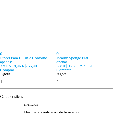
0
0
Pincel Para Blush e Contorno
Beauty Sponge Flat
apenas:
apenas:
3 x
R$ 18,46
R$ 55,40
3 x
R$ 17,73
R$ 53,20
Comprar
Comprar
Agora
Agora
Características
enefícios
Ideal para a aplicação de base e pó