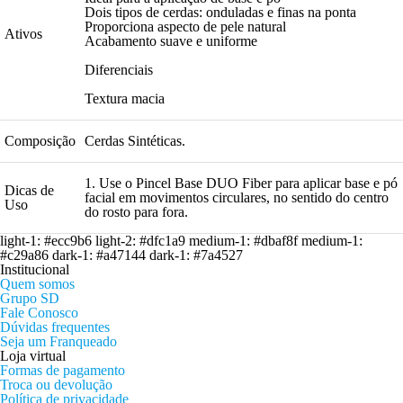
Dois tipos de cerdas: onduladas e finas na ponta
Proporciona aspecto de pele natural
Ativos
Acabamento suave e uniforme
Diferenciais
Textura macia
Composição
Cerdas Sintéticas.
1. Use o Pincel Base DUO Fiber para aplicar base e pó
Dicas de
facial em movimentos circulares, no sentido do centro
Uso
do rosto para fora.
light-1: #ecc9b6 light-2: #dfc1a9 medium-1: #dbaf8f medium-1:
#c29a86 dark-1: #a47144 dark-1: #7a4527
Institucional
Quem somos
Grupo SD
Fale Conosco
Dúvidas frequentes
Seja um Franqueado
Loja virtual
Formas de pagamento
Troca ou devolução
Política de privacidade