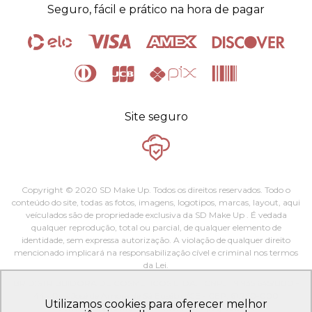
Certificado
Animal
Seguro, fácil e prático na hora de pagar
Vegano
test-free
alimentos
Site seguro
Copyright © 2020 SD Make Up. Todos os direitos reservados. Todo o
conteúdo do site, todas as fotos, imagens, logotipos, marcas, layout, aqui
veículados são de propriedade exclusiva da SD Make Up . É vedada
qualquer reprodução, total ou parcial, de qualquer elemento de
identidade, sem expressa autorização. A violação de qualquer direito
mencionado implicará na responsabilização cível e criminal nos termos
da Lei.
BR DISTRIBUIDORA DE COSMETICOS LTDA. | CNPJ: 19.935.645/0001-
44 - Rua José de Amora de Sá Eusébio/CE - CEP: 61.760-000
Utilizamos cookies para oferecer melhor
CONTATO@SDMAKEUP.COM.BR - (85) 3182.1111